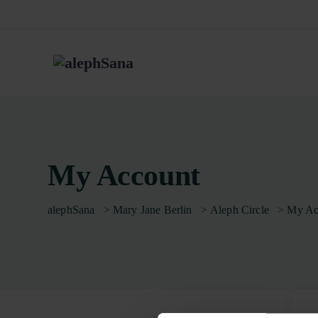
My Account
alephSana
>
Mary Jane Berlin
>
Aleph Circle
>
My Ac