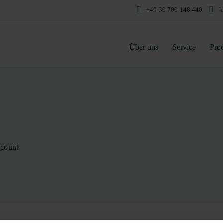
+49 30 700 148 440
k
Über uns
Service
Pro
count