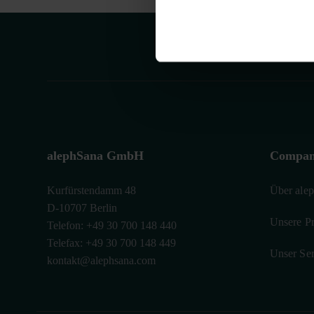
Z
alephSana GmbH
Compa
Kurfürstendamm 48
Über ale
D-10707 Berlin
Unsere P
Telefon:
+49 30 700 148 440
Telefax:
+49 30 700 148 449
Unser Ser
kontakt@alephsana.com