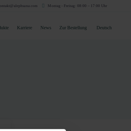
ontakt@alephsana.com
Montag - Freitag: 08:00 – 17:00 Uhr
dukte
Karriere
News
Zur Bestellung
Deutsch