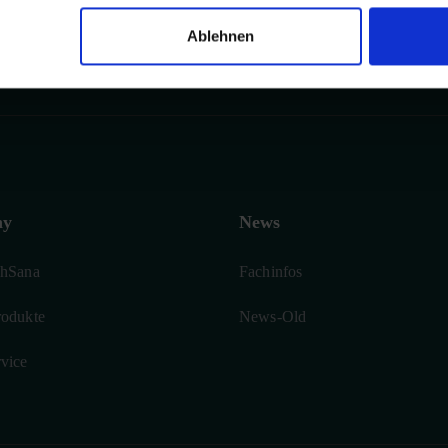
Ablehnen
u Risiken und Nebenwirkungen fragen Sie Ihren Arzt oder Apotheke
ny
News
phSana
Fachinfos
rodukte
News-Old
vice