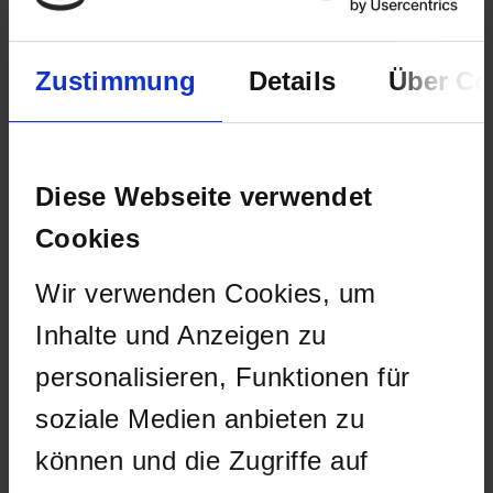
Zustimmung
Details
Über Co
Produkte
Diese Webseite verwendet
Cookies
Wir verwenden Cookies, um
Inhalte und Anzeigen zu
personalisieren, Funktionen für
Cannabisprodukte
soziale Medien anbieten zu
Neben eigenen medizinischen Cannabisprodukten
können und die Zugriffe auf
sind bei alephSana Cannabisextrakte und