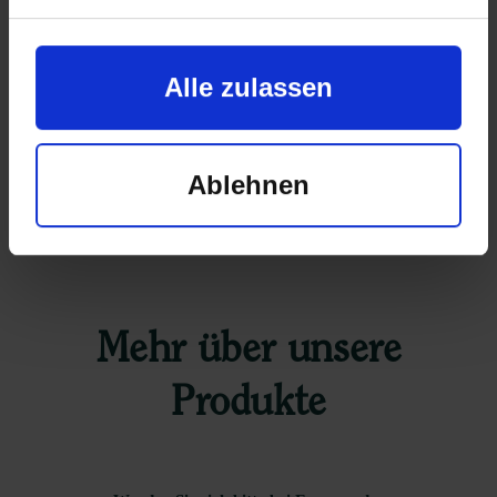
Zur Erleichterung der ApBetrO-konformen
Identitätsprüfung liegen THC-/CBD-Tests bei.
Darüber hinaus sind weitere medizinische
Zusatzprodukte erhältlich. Z. B. medizinische
Alle zulassen
Vaporizer für das Inhalieren von Blüten.
Ablehnen
Mehr über unsere
Produkte