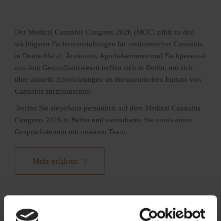
Der Medical Cannabis Congress 2026 (MCC) zählt zu den
wichtigsten Fachveranstaltungen für medizinisches Cannabis
in Deutschland. Ärztinnen, Apothekerinnen und Fachpersonal
aus dem Gesundheitswesen treffen sich in Berlin, um sich
über aktuelle Entwicklungen im therapeutischen Einsatz von
Cannabis auszutauschen.
Treffen Sie alephSana persönlich auf dem Medical Cannabis
Congress 2026 in Berlin und vereinbaren Sie vorab einen
Gesprächstermin mit unserem Team.
Mehr erfahren