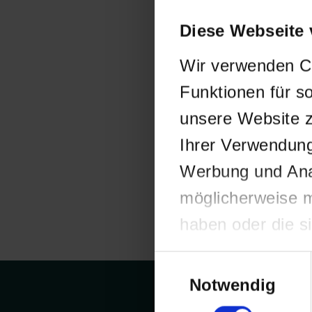
Diese Webseite
Wir verwenden Co
Funktionen für s
unsere Website z
Ihrer Verwendung
Werbung und Anal
möglicherweise m
haben oder die s
haben.
Einwilligungsauswahl
Notwendig
Zu Risik