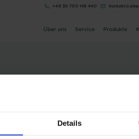
+49 30 700 148 440
kontakt@ale
Über uns
Service
Produkte
K
le
>
Registration
Details