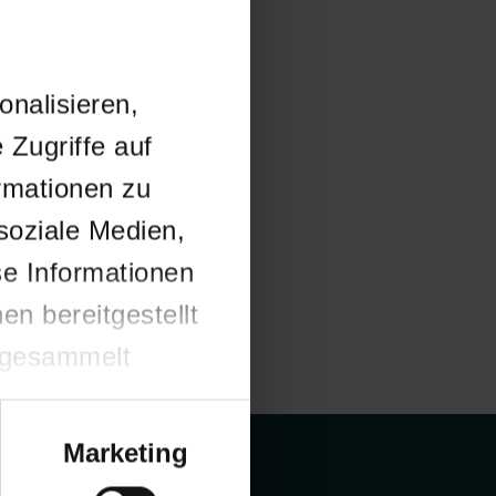
nalisieren,
 Zugriffe auf
rmationen zu
soziale Medien,
se Informationen
n bereitgestellt
 gesammelt
Marketing
potheker.