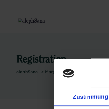
Registration
alephSana
>
Mary Jane Berlin
>
Aleph Circ
Zustimmung