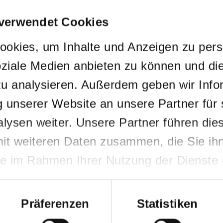
User Email
*
 verwendet Cookies
okies, um Inhalte und Anzeigen zu perso
User Password
*
oziale Medien anbieten zu können und die
u analysieren. Außerdem geben wir Info
 unserer Website an unsere Partner für 
Submit
ysen weiter. Unsere Partner führen die
it weiteren Daten zusammen, die Sie ihne
ie im Rahmen Ihrer Nutzung der Dienste
Präferenzen
Statistiken
en und Nebenwirkungen fragen Sie Ihren Arzt oder A