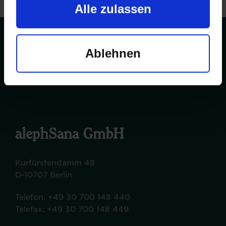
Alle zulassen
Ablehnen
Zu Risiken und Nebenwirkungen fragen Sie Ihren
Arzt oder Apotheker.
alephSana GmbH
Kurfürstendamm 48
D-10707 Berlin
Telefon:
+49 30 700 148 440
Telefax:
+49 30 700 148 449