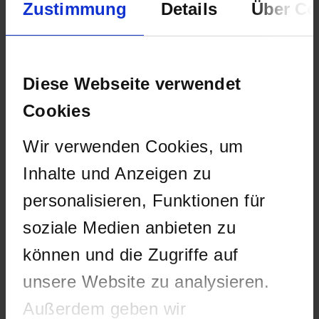
Zustimmung
Details
Über Co
Diese Webseite verwendet
Jetzt Newsletter abonnieren &
Cookies
Geschenk auf der Mary Jane
Wir verwenden Cookies, um
abholen.
Inhalte und Anzeigen zu
personalisieren, Funktionen für
Für die Mary Jane haben wir ein
exklusives
Merchandise-Paket
entwickelt, das so nur bei
soziale Medien anbieten zu
alephSana
erhältlich ist.
können und die Zugriffe auf
Neben hochwertigen Papers und einem Clipper-
unsere Website zu analysieren.
Feuerzeug erwartet euch nicht nur ein
besonderes Tobacco-Pouch von
I LIKE PAPER
im
Außerdem geben wir